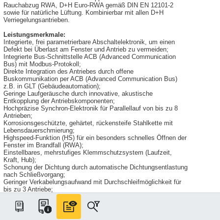
Rauchabzug RWA, D+H Euro-RWA gemäß DIN EN 12101-2
sowie für natürliche Lüftung. Kombinierbar mit allen D+H
Verriegelungsantrieben.
Leistungsmerkmale:
Integrierte, frei parametrierbare Abschaltelektronik, um einen
Defekt bei Überlast am Fenster und Antrieb zu vermeiden;
Integrierte Bus-Schnittstelle ACB (Advanced Communication
Bus) mit Modbus-Protokoll;
Direkte Integration des Antriebes durch offene
Buskommunikation per ACB (Advanced Communication Bus)
z.B. in GLT (Gebäudeautomation);
Geringe Laufgeräusche durch innovative, akustische
Entkopplung der Antriebskomponenten;
Hochpräzise Synchron-Elektronik für Parallellauf von bis zu 8
Antrieben;
Korrosionsgeschützte, gehärtet, rückensteife Stahlkette mit
Lebensdauerschmierung;
Highspeed-Funktion (HS) für ein besonders schnelles Öffnen der
Fenster im Brandfall (RWA);
Einstellbares, mehrstufiges Klemmschutzsystem (Laufzeit,
Kraft, Hub);
Schonung der Dichtung durch automatische Dichtungsentlastung
nach Schließvorgang;
Geringer Verkabelungsaufwand mit Durchschleifmöglichkeit für
bis zu 3 Antriebe;
Einfache Installation durch verpolungssicheres Steckersystem;
Anschluss wahlweise von links oder rechts möglich (Versorgung
inkl. Bussignale);
Individuell parametrierbar über D+H Software SCS;