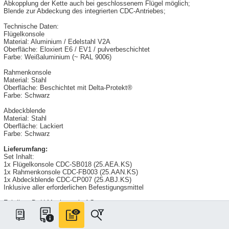
Abkopplung der Kette auch bei geschlossenem Flügel möglich;
Blende zur Abdeckung des integrierten CDC-Antriebes;
Technische Daten:
Flügelkonsole
Material: Aluminium / Edelstahl V2A
Oberfläche: Eloxiert E6 / EV1 / pulverbeschichtet
Farbe: Weißaluminium (~ RAL 9006)
Rahmenkonsole
Material: Stahl
Oberfläche: Beschichtet mit Delta-Protekt®
Farbe: Schwarz
Abdeckblende
Material: Stahl
Oberfläche: Lackiert
Farbe: Schwarz
Lieferumfang:
Set Inhalt:
1x Flügelkonsole CDC-SB018 (25.AEA.KS)
1x Rahmenkonsole CDC-FB003 (25.AAN.KS)
1x Abdeckblende CDC-CP007 (25.ABJ.KS)
Inklusive aller erforderlichen Befestigungsmittel
Fabrikat: D+H Mechatronic AG
Typ: CDC-BS046-IFI
Für Ausführungsvarianten steht Ihnen der D+H Partner vor