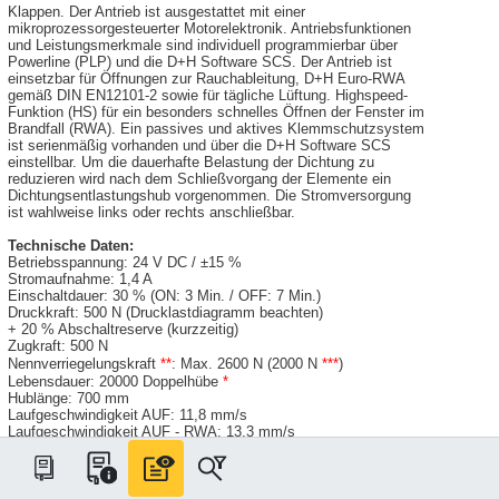
Klappen. Der Antrieb ist ausgestattet mit einer
mikroprozessorgesteuerter Motorelektronik. Antriebsfunktionen
und Leistungsmerkmale sind individuell programmierbar über
Powerline (PLP) und die D+H Software SCS. Der Antrieb ist
einsetzbar für Öffnungen zur Rauchableitung, D+H Euro-RWA
gemäß DIN EN12101-2 sowie für tägliche Lüftung. Highspeed-
Funktion (HS) für ein besonders schnelles Öffnen der Fenster im
Brandfall (RWA). Ein passives und aktives Klemmschutzsystem
ist serienmäßig vorhanden und über die D+H Software SCS
einstellbar. Um die dauerhafte Belastung der Dichtung zu
reduzieren wird nach dem Schließvorgang der Elemente ein
Dichtungsentlastungshub vorgenommen. Die Stromversorgung
ist wahlweise links oder rechts anschließbar.
Technische Daten:
Betriebsspannung: 24 V DC / ±15 %
Stromaufnahme: 1,4 A
Einschaltdauer: 30 % (ON: 3 Min. / OFF: 7 Min.)
Druckkraft: 500 N (Drucklastdiagramm beachten)
+ 20 % Abschaltreserve (kurzzeitig)
Zugkraft: 500 N
Nennverriegelungskraft
**
: Max. 2600 N (2000 N
***
)
Lebensdauer: 20000 Doppelhübe
*
Hublänge: 700 mm
Laufgeschwindigkeit AUF: 11,8 mm/s
Laufgeschwindigkeit AUF - RWA: 13,3 mm/s
Laufgeschwindigkeit ZU: 11,8 mm/s
Schutzart: IP32
Emissions-Schalldruckpegel: LpA ≤ 70 dB(A)