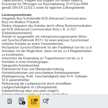
Trapezfenstern, Klappen und Kuppeln mit hohem Gewicht.
Einsetzbar für Öffnungen zur Rauchableitung, D+H Euro-RWA
gemäß DIN EN 12101-2 sowie für täglichen Lüftungsbetrieb.
Leistungsmerkmale:
Integrierte Bus-Schnittstelle ACB (Advanced Communication
Bus) mit Modbus Protokoll;
Direkte Integration des Antriebs durch offene Buskommunikation
per ACB (Advanced Communication Bus) z.B. in GLT
(Gebäudeautomation);
Antrieb ist ausgestattet mit mikroprozessorgesteuerter Motor-
und Synchro-Elektronik BSY+ für einen präzisen Synchronlauf
mehrerer Antriebe an einem Fensterelement;
Hochpräzise Synchro-Elektronik für den Parallellauf von bis zu 8
Antrieben mit der Möglichkeit, diese mit bis zu 4 Riegelantrieben
zu kombinieren;
Unterstützt die Anwendung an Trapezfenstern mit bis zu 4
Antrieben in einer Antriebsgruppe;
Gekapselte Antriebseinheit;
Elektronische End- und Überlastabschaltung;
Antriebsfunktionen und verschiedene Antriebsparameter
(Hubbegrenzung, Kraft, Geschwindigkeit) über D+H -Software
SCS parametrierbar;
Reduzierung der Laufgeräusche durch einstellbare
Laufgeschwindigkeit im Lüftungsbetrieb;
Kabeleinführung oben und unten möglich;
Antriebseinheit von links auf rechts wechselbar;
Lebensdauer liegt bei > 20000 Doppelhüben im Lüftungsfall;
Funktionsbeschreibung ACB