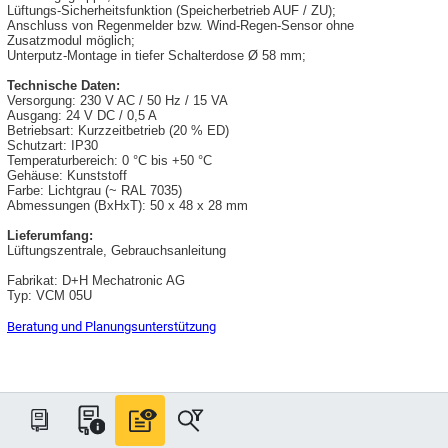
Lüftungs-Sicherheitsfunktion (Speicherbetrieb AUF / ZU);
Anschluss von Regenmelder bzw. Wind-Regen-Sensor ohne
Zusatzmodul möglich;
Unterputz-Montage in tiefer Schalterdose Ø 58 mm;
Technische Daten:
Versorgung: 230 V AC / 50 Hz / 15 VA
Ausgang: 24 V DC / 0,5 A
Betriebsart: Kurzzeitbetrieb (20 % ED)
Schutzart: IP30
Temperaturbereich: 0 °C bis +50 °C
Gehäuse: Kunststoff
Farbe: Lichtgrau (~ RAL 7035)
Abmessungen (BxHxT): 50 x 48 x 28 mm
Lieferumfang:
Lüftungszentrale, Gebrauchsanleitung
Fabrikat: D+H Mechatronic AG
Typ: VCM 05U
Beratung und Planungsunterstützung