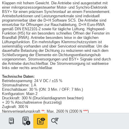
Klappen mit hohem Gewicht. Die Antriebe sind ausgestattet mit
einer mikroprozessorgesteuerter Motor- und Synchro-Elektronik
BSY+ für einen präzisen Synchronlauf an einem Fensterelement.
Antriebsfunktionen und Leistungsmerkmale sind individuell
programmierbar über die D+H Software SCS. Die Antriebe sind
einsetzbar für Öffnungen zur Rauchableitung, D+H Euro-RWA
gemäß DIN EN12101-2 sowie für tägliche Lüftung. Highspeed-
Funktion (HS) für ein besonders schnelles Öffnen der Fenster im
Brandfall (RWA). Antriebe besonders leise in der täglichen
Lüftungsfunktion. Ein mehrstufiges Klemmschutzsystem ist
serienmäßig vorhanden und über Servicetool einstellbar. Um die
dauerhafte Belastung der Dichtung zu reduzieren wird nach dem
Schließvorgang der Elemente ein Dichtungsentlastungshub
vorgenommen. Stromversorgungen und BSY+ Signale sind durch
die Antriebe durchschleifbar. Die Stromversorgung ist wahlweise
links oder rechts anschließbar.
Technische Daten:
Betriebsspannung: 24 V DC / ±15 %
Stromaufnahme: 1 A
Einschaltdauer: 30 % (ON: 3 Min. / OFF: 7 Min.)
Konfiguration: Main 2
Druckkraft: 300 N (Drucklastdiagramm beachten)
+ 20 % Abschaltreserve (kurzzeitig)
Zugkraft: 300 N
Nennverriegelungskraft
**
: Max. 2600 N (2000 N
***
)
Lebensdauer: 20000 Doppelhübe
*
Hublänge: 800 mm
Laufgeschwindigkeit AUF: 11,8 mm/s
Laufgeschwindigkeit AUF - RWA: 12,2 mm/s