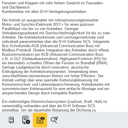
Fenstern und Klappen mit sehr hohem Gewicht im Fassaden-
und Dachbereich.
Kombinierbar mit allen D+H Verriegelungsantrieben.
Der Antrieb ist ausgestattet mit mikroprozessorgesteuerter
Motor- und Synchro-Elektronik BSY+ für einen präzisen
Parallellauf von bis zu vier Antrieben. Geringer
Verkabelungsaufwand mit Durchschleifmöglichkeit für bis zu zwei
Antriebe. Die Antriebsfunktionen und Leistungsmerkmale sind
individuell parametrierbar über die D+H Software SCS. Integrierte
Bus-Schnittstelle ACB (Advanced Communication Bus) mit
Modbus-Protokoll. Direkte Integration des Antriebes durch offene
Buskommunikation per ACB (Advanced Communication Bus)
z.B. in GLT (Gebäudeautomation). Highspeed-Funktion (HS) für
ein besonders schnelles Öffnen der Fenster im Brandfall (RWA).
Geringe Laufgeräusche durch innovative, akustische
Entkopplung der Antriebskomponenten. Verwendung eines
verschleißfreien bürstenlosen Motors mit hoher Effizienz. Der
Antrieb verfügt über eine spezielle Kettenstabilisierung mit
Korrosionsschutz und Lebensdauerschmierung. Antriebskette mit
symmetrischem Kettenaustritt für eine einfache Montage und ein
ansprechendes Design durch kompakte Bauform.
Ein mehrstufiges Klemmschutzsystem (Laufzeit, Kraft, Hub) ist
serienmäßig vorhanden und über die D+H Software SCS
einstellbar. Um die dauerhafte Belastung der Dichtung zu
reduzieren wird nach dem Schließvorgang eine automatische
Dichtungsentlastung vorgenommen. Einfache Installation durch
verpolungssicheres Steckersystem.