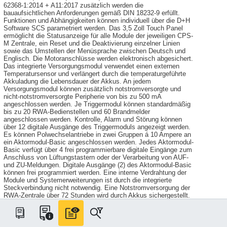
62368-1:2014 + A11:2017 zusätzlich werden die
bauaufsichtlichen Anforderungen gemäß DIN 18232-9 erfüllt.
Funktionen und Abhängigkeiten können individuell über die D+H
Software SCS parametriert werden. Das 3,5 Zoll Touch Panel
ermöglicht die Statusanzeige für alle Module der jeweiligen CPS-
M Zentrale, ein Reset und die Deaktivierung einzelner Linien
sowie das Umstellen der Menüsprache zwischen Deutsch und
Englisch. Die Motoranschlüsse werden elektronisch abgesichert.
Das integrierte Versorgungsmodul verwendet einen externen
Temperatursensor und verlängert durch die temperaturgeführte
Akkuladung die Lebensdauer der Akkus. An jedem
Versorgungsmodul können zusätzlich notstromversorgte und
nicht-notstromversorgte Peripherie von bis zu 500 mA
angeschlossen werden. Je Triggermodul können standardmäßig
bis zu 20 RWA-Bedienstellen und 60 Brandmelder
angeschlossen werden. Kontrolle, Alarm und Störung können
über 12 digitale Ausgänge des Triggermoduls angezeigt werden.
Es können Polwechselantriebe in zwei Gruppen á 10 Ampere an
ein Aktormodul-Basic angeschlossen werden. Jedes Aktormodul-
Basic verfügt über 4 frei programmierbare digitale Eingänge zum
Anschluss von Lüftungstastern oder der Verarbeitung von AUF-
und ZU-Meldungen. Digitale Ausgänge (2) des Aktormodul-Basic
können frei programmiert werden. Eine interne Verdrahtung der
Module und Systemerweiterungen ist durch die integrierte
Steckverbindung nicht notwendig. Eine Notstromversorgung der
RWA-Zentrale über 72 Stunden wird durch Akkus sichergestellt.
Installierte Module:
- 1x Steuerungsmodul
- 2x Versorgungsmodul