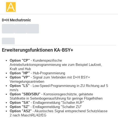
D+H Mechatronic
Erweiterungsfunktionen KA-BSY+
Option "CP"
- Kundenspezifische
Antriebsfunktionsprogrammierung wie zum Beispiel Laufzeit,
Kraft und Hub
Option "HP"
- Hub-Programmierung
Option "VP"
- Signal zum Verbinden mit D+H BSY+
Verriegelungsantrieben
Option "LS"
- Low-Speed-Programmierung in ZU Richtung auf 5
mm/s
Option "SBD/SBU"
- Korrosionsgeschützte, gehärtete
Stahlkette in Seitenbogenausführung für geringe Flügelhöhen
Option "SA"
- Endlagenmeldung "Schalter AUF"
Option "SZ"
- Endlagenmeldung "Schalter ZU"
Option "AS2"
- Akustisches Signal entsprechend Schutzklasse
2 nach MaschRL/42/EG