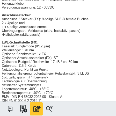
Folienaufkleber
Versorgungsspannung: 12 - 30VDC
Anschlussstecker:
Anschluss / Stecker (TX): 9-polige SUB-D female Buchse
2 x 4polige und
1 x 6-polige Anschlussklemme
Übertragungsart: Vollduplex (aktiv, hablaktiv, passiv)
/Halbduplex (aktiv, passiv)
LWL-Schnittstelle (FX):
Faserart: Singlemode (9/125µm)
Wellenlänge: 1310nm
Optische Schnittstelle: 1x FX
Optischer Anschlussstecker (FX): ST
Optisches Budged / Reichweite: 17 dB / ca. 30 km
Datenrate: 115,2 Kbit/s
Netztopologie: Punkt zu Punkt
Fehlersignalisierung: potentialfreier Relaiskontakt, 3 LEDS
(rot, gelb, grün) mit "fiberview"-
Technologie zur Überwachung
definierter Systembudgets
Lagertemperatur: -40°C - +85°C
Betriebstemperatur: -40°C - +70°C
EMV: DIN EN 55032:2022-08 - Klasse A
DIN EN 61000-6-2:2019-11
Potentialtrennung: 500 VDC (24VDC - RS232)
Montage / Befestigung