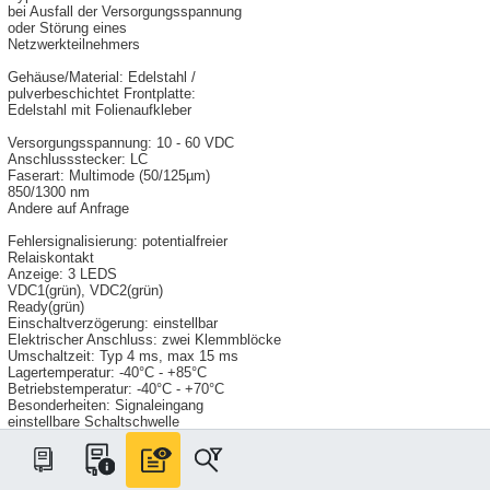
bei Ausfall der Versorgungsspannung
oder Störung eines
Netzwerkteilnehmers
Gehäuse/Material: Edelstahl /
pulverbeschichtet Frontplatte:
Edelstahl mit Folienaufkleber
Versorgungsspannung: 10 - 60 VDC
Anschlussstecker: LC
Faserart: Multimode (50/125µm)
850/1300 nm
Andere auf Anfrage
Fehlersignalisierung: potentialfreier
Relaiskontakt
Anzeige: 3 LEDS
VDC1(grün), VDC2(grün)
Ready(grün)
Einschaltverzögerung: einstellbar
Elektrischer Anschluss: zwei Klemmblöcke
Umschaltzeit: Typ 4 ms, max 15 ms
Lagertemperatur: -40°C - +85°C
Betriebstemperatur: -40°C - +70°C
Besonderheiten: Signaleingang
einstellbare Schaltschwelle
einstellbare Einschaltverzögerung
Montage / Befestigung
Clip: Rastclip für DIN Hutschiene