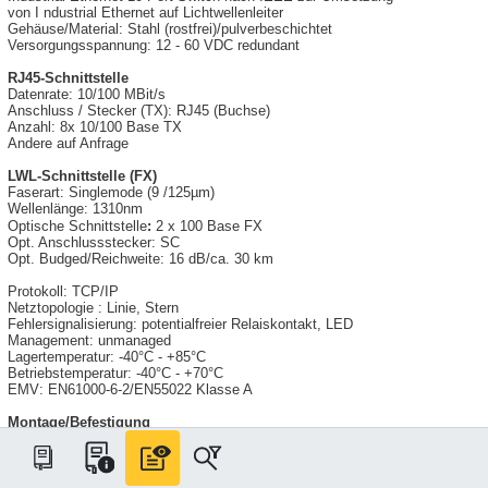
von I ndustrial Ethernet auf Lichtwellenleiter
Gehäuse/Material: Stahl (rostfrei)/pulverbeschichtet
Versorgungsspannung: 12 - 60 VDC redundant
RJ45-Schnittstelle
Datenrate: 10/100 MBit/s
Anschluss / Stecker (TX): RJ45 (Buchse)
Anzahl: 8x 10/100 Base TX
Andere auf Anfrage
LWL-Schnittstelle (FX)
Faserart: Singlemode (9 /125µm)
Wellenlänge: 1310nm
Optische Schnittstelle
:
2 x 100 Base FX
Opt. Anschlussstecker: SC
Opt. Budged/Reichweite: 16 dB/ca. 30 km
Protokoll: TCP/IP
Netztopologie : Linie, Stern
Fehlersignalisierung: potentialfreier Relaiskontakt, LED
Management: unmanaged
Lagertemperatur: -40°C - +85°C
Betriebstemperatur: -40°C - +70°C
EMV: EN61000-6-2/EN55022 Klasse A
Montage/Befestigung
Clip: Rastclip für DIN Hutschiene 35mm
Gewindebuchsen: Befestigungsmöglichkeit für Wall Mount Kits
bzw. zusätzliche Adapter
Abmessung (BxHxT): 30mm x 155mm x 118mm