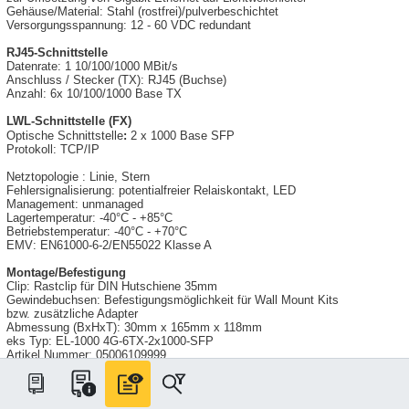
Gehäuse/Material: Stahl (rostfrei)/pulverbeschichtet
Versorgungsspannung: 12 - 60 VDC redundant
RJ45-Schnittstelle
Datenrate: 1 10/100/1000 MBit/s
Anschluss / Stecker (TX): RJ45 (Buchse)
Anzahl: 6x 10/100/1000 Base TX
LWL-Schnittstelle (FX)
Optische Schnittstelle
:
2 x 1000 Base SFP
Protokoll: TCP/IP
Netztopologie : Linie, Stern
Fehlersignalisierung: potentialfreier Relaiskontakt, LED
Management: unmanaged
Lagertemperatur: -40°C - +85°C
Betriebstemperatur: -40°C - +70°C
EMV: EN61000-6-2/EN55022 Klasse A
Montage/Befestigung
Clip: Rastclip für DIN Hutschiene 35mm
Gewindebuchsen: Befestigungsmöglichkeit für Wall Mount Kits
bzw. zusätzliche Adapter
Abmessung (BxHxT): 30mm x 165mm x 118mm
eks Typ: EL-1000 4G-6TX-2x1000-SFP
Artikel Nummer: 05006109999
Hersteller/Lieferant: eks-Engel FOS GmbH &Co.KG
www.eks-engel.de