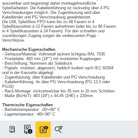
ausziehbar und begünstigt daher montagefreundliche
Spleißarbeiten. Die Kabeleinführung ist rückseitig über 4 PG
Verschraubungen möglich. Die Zugentlastung wird über
Kabelbinder und PG Verschraubung gewährleistet.
Die LWL Spleißbox FPO kann bis zu 48 Fasern in 4
Spleißkassetten à 12 Fasern aufnehmen (oder bis zu 96 Fasern
in 4 Spleißkassetten à 24 Fasern). Für den schnellen und
zuverlässigen Zugang sorgen die verbesserten Popp -
Verschlüsse.
Mechanische Eigenschaften
- Gehäuse/Material: Vollmetall lackiert lichtgrau RAL 7035
- Frontplatte: 483 mm (19"") mit montierten Kupplungen
- Beschriftung: Nummern als Siebdruck
- Pigtails: montiert, abgesetzt, farblich kodiert nach IEC 60304
und in der Kassette abgelegt
- Zugentlastung: über Kabelbinder und PG Verschraubung
- Kabeleinführung: 4x über PG Verschraubung (PG 13,5 oder
PG16)
- Rack-Montage: rückversetzbar bis 35 mm in 10 mm Schritten
- Maße (BxHxT): 483 (19") x 44,45 (1HE) x 220mm
Thermische Eigenschaften
- Betriebstemperatur: -20/+80° C
- Lagertemperatur: -40/+90° C
Ausstattung
spleißfertig, 1HE, ausziehbar, lichtgrau
- 6 x SC/APC-DX-SM Kupplungen, grün
- Kunststoffgehäuse mit Keramik-Sleeve