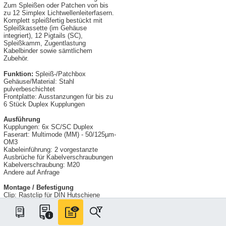
Zum Spleißen oder Patchen von bis
zu 12 Simplex Lichtwellenleiterfasern.
Komplett spleißfertig bestückt mit
Spleißkassette (im Gehäuse
integriert), 12 Pigtails (SC),
Spleißkamm, Zugentlastung
Kabelbinder sowie sämtlichem
Zubehör.
Funktion:
Spleiß-/Patchbox
Gehäuse/Material: Stahl
pulverbeschichtet
Frontplatte: Ausstanzungen für bis zu
6 Stück Duplex Kupplungen
Ausführung
Kupplungen: 6x SC/SC Duplex
Faserart: Multimode (MM) - 50/125µm-
OM3
Kabeleinführung: 2 vorgestanzte
Ausbrüche für Kabelverschraubungen
Kabelverschraubung: M20
Andere auf Anfrage
Montage / Befestigung
Clip: Rastclip für DIN Hutschiene
35mm
Gewindebuchsen:
Befestigungsmöglichkeit für Wall
Mount Kits bzw. zusätzliche Adapter