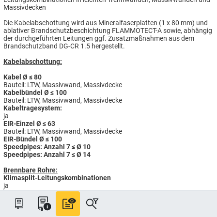
Massivdecken
Die Kabelabschottung wird aus Mineralfaserplatten (1 x 80 mm) und
ablativer Brandschutzbeschichtung FLAMMOTECT-A sowie, abhängig
der durchgeführten Leitungen ggf. Zusatzmaßnahmen aus dem
Brandschutzband DG-CR 1.5 hergestellt.
Kabelabschottung:
Kabel Ø ≤ 80
Bauteil: LTW, Massivwand, Massivdecke
Kabelbündel Ø ≤ 100
Bauteil: LTW, Massivwand, Massivdecke
Kabeltragesystem:
ja
EIR-Einzel Ø ≤ 63
Bauteil: LTW, Massivwand, Massivdecke
EIR-Bündel Ø ≤ 100
Speedpipes: Anzahl 7 ≤ Ø 10
Speedpipes: Anzahl 7 ≤ Ø 14
Brennbare Rohre:
Klimasplit-Leitungs­kombinationen
ja
Kombiabschottung:
Die unter „Kabelabschottung“, „nichtbrennbare Rohre“ bzw.
„brennbare Rohre“ genannten Medienleitungen können gemeinsam