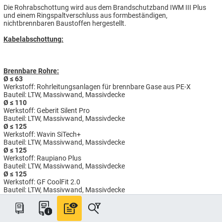
Die Rohrabschottung wird aus dem Brandschutzband IWM III Plus
und einem Ringspaltverschluss aus formbeständigen,
nichtbrennbaren Baustoffen hergestellt.
Kabelabschottung:
Brennbare Rohre:
Ø ≤ 63
Werkstoff: Rohrleitungsanlagen für brennbare Gase aus PE-X
Bauteil: LTW, Massivwand, Massivdecke
Ø ≤ 110
Werkstoff: Geberit Silent Pro
Bauteil: LTW, Massivwand, Massivdecke
Ø ≤ 125
Werkstoff: Wavin SiTech+
Bauteil: LTW, Massivwand, Massivdecke
Ø ≤ 125
Werkstoff: Raupiano Plus
Bauteil: LTW, Massivwand, Massivdecke
Ø ≤ 125
Werkstoff: GF CoolFit 2.0
Bauteil: LTW, Massivwand, Massivdecke
Ø ≤ 135
Werkstoff: Doppelrohrsystem PE-HD – PE-HD / PE-HD – PP / PE-HD –
PVDF / PP – PP / PVC-U – PVC-U / PVC-U – PE-HD / PVC-U – PP-H /
PE-HD – PVC-U / PE-HD – PE-HD / PE-HD – PP-H / PE-HD – PVFD