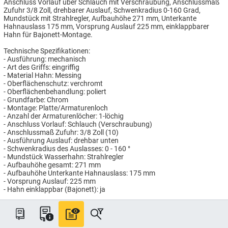
Anschluss Vorlauf über Schlauch mit Verschraubung, Anschlussmaß
Zufuhr 3/8 Zoll, drehbarer Auslauf, Schwenkradius 0-160 Grad,
Mundstück mit Strahlregler, Aufbauhöhe 271 mm, Unterkante
Hahnauslass 175 mm, Vorsprung Auslauf 225 mm, einklappbarer
Hahn für Bajonett-Montage.
Technische Spezifikationen:
- Ausführung: mechanisch
- Art des Griffs: eingriffig
- Material Hahn: Messing
- Oberflächenschutz: verchromt
- Oberflächenbehandlung: poliert
- Grundfarbe: Chrom
- Montage: Platte/Armaturenloch
- Anzahl der Armaturenlöcher: 1-löchig
- Anschluss Vorlauf: Schlauch (Verschraubung)
- Anschlussmaß Zufuhr: 3/8 Zoll (10)
- Ausführung Auslauf: drehbar unten
- Schwenkradius des Auslasses: 0 - 160 °
- Mundstück Wasserhahn: Strahlregler
- Aufbauhöhe gesamt: 271 mm
- Aufbauhöhe Unterkante Hahnauslass: 175 mm
- Vorsprung Auslauf: 225 mm
- Hahn einklappbar (Bajonett): ja
Artikelnummer: GD41326