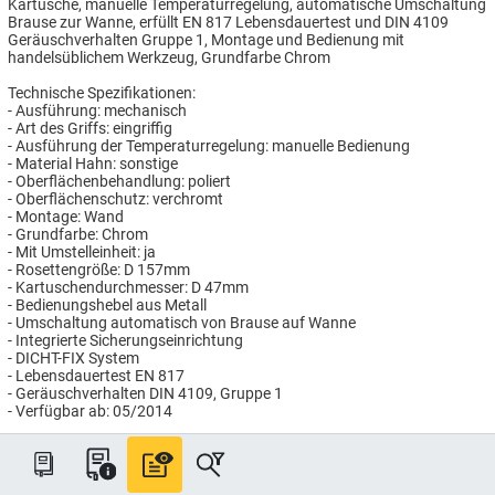
Kartusche, manuelle Temperaturregelung, automatische Umschaltung
Brause zur Wanne, erfüllt EN 817 Lebensdauertest und DIN 4109
Geräuschverhalten Gruppe 1, Montage und Bedienung mit
handelsüblichem Werkzeug, Grundfarbe Chrom
Technische Spezifikationen:
- Ausführung: mechanisch
- Art des Griffs: eingriffig
- Ausführung der Temperaturregelung: manuelle Bedienung
- Material Hahn: sonstige
- Oberflächenbehandlung: poliert
- Oberflächenschutz: verchromt
- Montage: Wand
- Grundfarbe: Chrom
- Mit Umstelleinheit: ja
- Rosettengröße: D 157mm
- Kartuschendurchmesser: D 47mm
- Bedienungshebel aus Metall
- Umschaltung automatisch von Brause auf Wanne
- Integrierte Sicherungseinrichtung
- DICHT-FIX System
- Lebensdauertest EN 817
- Geräuschverhalten DIN 4109, Gruppe 1
- Verfügbar ab: 05/2014
Artikelnummer: GB531322