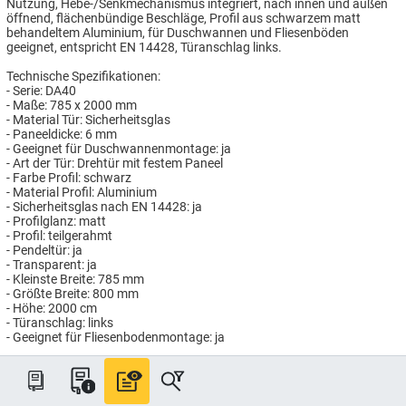
Nutzung, Hebe-/Senkmechanismus integriert, nach innen und außen
öffnend, flächenbündige Beschläge, Profil aus schwarzem matt
behandeltem Aluminium, für Duschwannen und Fliesenböden
geeignet, entspricht EN 14428, Türanschlag links.
Technische Spezifikationen:
- Serie: DA40
- Maße: 785 x 2000 mm
- Material Tür: Sicherheitsglas
- Paneeldicke: 6 mm
- Geeignet für Duschwannenmontage: ja
- Art der Tür: Drehtür mit festem Paneel
- Farbe Profil: schwarz
- Material Profil: Aluminium
- Sicherheitsglas nach EN 14428: ja
- Profilglanz: matt
- Profil: teilgerahmt
- Pendeltür: ja
- Transparent: ja
- Kleinste Breite: 785 mm
- Größte Breite: 800 mm
- Höhe: 2000 cm
- Türanschlag: links
- Geeignet für Fliesenbodenmontage: ja
Artikelnummer: HG876504/80