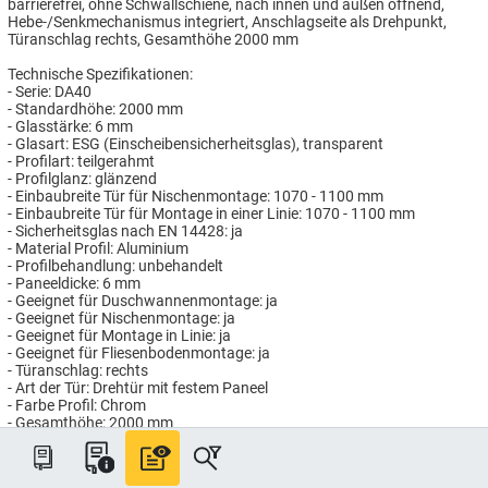
barrierefrei, ohne Schwallschiene, nach innen und außen öffnend,
Hebe-/Senkmechanismus integriert, Anschlagseite als Drehpunkt,
Türanschlag rechts, Gesamthöhe 2000 mm
Technische Spezifikationen:
- Serie: DA40
- Standardhöhe: 2000 mm
- Glasstärke: 6 mm
- Glasart: ESG (Einscheibensicherheitsglas), transparent
- Profilart: teilgerahmt
- Profilglanz: glänzend
- Einbaubreite Tür für Nischenmontage: 1070 - 1100 mm
- Einbaubreite Tür für Montage in einer Linie: 1070 - 1100 mm
- Sicherheitsglas nach EN 14428: ja
- Material Profil: Aluminium
- Profilbehandlung: unbehandelt
- Paneeldicke: 6 mm
- Geeignet für Duschwannenmontage: ja
- Geeignet für Nischenmontage: ja
- Geeignet für Montage in Linie: ja
- Geeignet für Fliesenbodenmontage: ja
- Türanschlag: rechts
- Art der Tür: Drehtür mit festem Paneel
- Farbe Profil: Chrom
- Gesamthöhe: 2000 mm
- Pendeltür: ja
Artikelnummer: HG867300/110