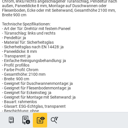
Chrom, links/rechts angeschlagener Türanschlag, Pendeltür nach
außen, Paneeldicke 8 mm, Montage auf Duschwannen oder
Fliesenboden, Ecke oder mit Seitenwand, Gesamthöhe 2100 mm,
Breite 900 cm
Technische Spezifikationen:
- Art der Tür: Drehtür mit festem Paneel
- Türanschlag: links und rechts
- Pendeltür: ja
- Material Tür: Sicherheitsglas
- Sicherheitsglas nach EN 14428: ja
- Paneeldicke: 8 mm
- Transparent: ja
- Einfache Reinigungsbehandlung: ja
- Profil: profillos
- Farbe Profil: Chrom
- Gesamthöhe: 2100 mm
- Breite: 900 cm
- Geeignet für Duschwannenmontage: ja
- Geeignet für Fliesenbodenmontage: ja
- Geeignet für Eckeinstieg: ja
- Geeignet für Montage mit Seitenwand: ja
- Bauart: rahmenlos
- Glasart: ESG-Echtglas, transparent
- Beschichtung: ohne
Artikelnummer: HG7605/90