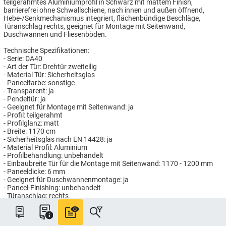
teilgerahmtes Aluminiumprofil in Schwarz mit mattem Finish,
barrierefrei ohne Schwallschiene, nach innen und außen öffnend,
Hebe-/Senkmechanismus integriert, flächenbündige Beschläge,
Türanschlag rechts, geeignet für Montage mit Seitenwand,
Duschwannen und Fliesenböden.
Technische Spezifikationen:
- Serie: DA40
- Art der Tür: Drehtür zweiteilig
- Material Tür: Sicherheitsglas
- Paneelfarbe: sonstige
- Transparent: ja
- Pendeltür: ja
- Geeignet für Montage mit Seitenwand: ja
- Profil: teilgerahmt
- Profilglanz: matt
- Breite: 1170 cm
- Sicherheitsglas nach EN 14428: ja
- Material Profil: Aluminium
- Profilbehandlung: unbehandelt
- Einbaubreite Tür für die Montage mit Seitenwand: 1170 - 1200 mm
- Paneeldicke: 6 mm
- Geeignet für Duschwannenmontage: ja
- Paneel-Finishing: unbehandelt
- Türanschlag: rechts
- Antikalkbehandlung: ja
- Farbe Profil: schwarz
- Gesamthöhe: 2000 mm