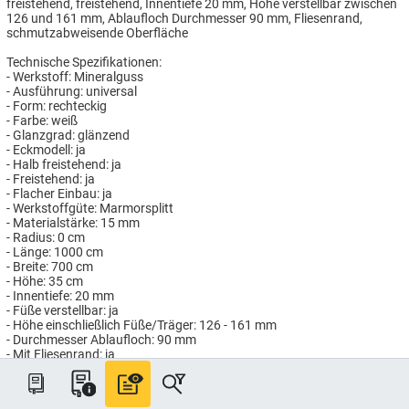
freistehend, freistehend, Innentiefe 20 mm, Höhe verstellbar zwischen
126 und 161 mm, Ablaufloch Durchmesser 90 mm, Fliesenrand,
schmutzabweisende Oberfläche
Technische Spezifikationen:
- Werkstoff: Mineralguss
- Ausführung: universal
- Form: rechteckig
- Farbe: weiß
- Glanzgrad: glänzend
- Eckmodell: ja
- Halb freistehend: ja
- Freistehend: ja
- Flacher Einbau: ja
- Werkstoffgüte: Marmorsplitt
- Materialstärke: 15 mm
- Radius: 0 cm
- Länge: 1000 cm
- Breite: 700 cm
- Höhe: 35 cm
- Innentiefe: 20 mm
- Füße verstellbar: ja
- Höhe einschließlich Füße/Träger: 126 - 161 mm
- Durchmesser Ablaufloch: 90 mm
- Mit Fliesenrand: ja
- Schmutzabweisend: ja
Artikelnummer: AH964/107