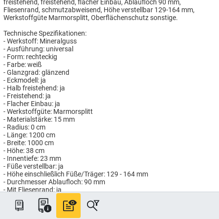
freistehend, freistehend, flacher Einbau, Ablaufloch 90 mm,
Fliesenrand, schmutzabweisend, Höhe verstellbar 129-164 mm,
Werkstoffgüte Marmorsplitt, Oberflächenschutz sonstige.
Technische Spezifikationen:
- Werkstoff: Mineralguss
- Ausführung: universal
- Form: rechteckig
- Farbe: weiß
- Glanzgrad: glänzend
- Eckmodell: ja
- Halb freistehend: ja
- Freistehend: ja
- Flacher Einbau: ja
- Werkstoffgüte: Marmorsplitt
- Materialstärke: 15 mm
- Radius: 0 cm
- Länge: 1200 cm
- Breite: 1000 cm
- Höhe: 38 cm
- Innentiefe: 23 mm
- Füße verstellbar: ja
- Höhe einschließlich Füße/Träger: 129 - 164 mm
- Durchmesser Ablaufloch: 90 mm
- Mit Fliesenrand: ja
- Schmutzabweisend: ja
Artikelnummer: AH964/121