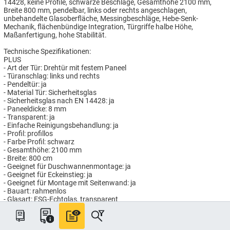
14428, keine Profile, schwarze Beschläge, Gesamthöhe 2100 mm,
Breite 800 mm, pendelbar, links oder rechts angeschlagen,
unbehandelte Glasoberfläche, Messingbeschläge, Hebe-Senk-
Mechanik, flächenbündige Integration, Türgriffe halbe Höhe,
Maßanfertigung, hohe Stabilität.
Technische Spezifikationen:
PLUS
- Art der Tür: Drehtür mit festem Paneel
- Türanschlag: links und rechts
- Pendeltür: ja
- Material Tür: Sicherheitsglas
- Sicherheitsglas nach EN 14428: ja
- Paneeldicke: 8 mm
- Transparent: ja
- Einfache Reinigungsbehandlung: ja
- Profil: profillos
- Farbe Profil: schwarz
- Gesamthöhe: 2100 mm
- Breite: 800 cm
- Geeignet für Duschwannenmontage: ja
- Geeignet für Eckeinstieg: ja
- Geeignet für Montage mit Seitenwand: ja
- Bauart: rahmenlos
- Glasart: ESG-Echtglas, transparent
- Beschichtung: ohne
Artikelnummer: HG7844/80