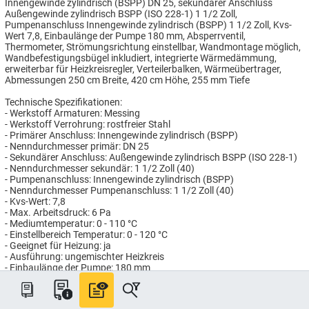
Innengewinde zylindrisch (BSPP) DN 25, sekundärer Anschluss
Außengewinde zylindrisch BSPP (ISO 228-1) 1 1/2 Zoll,
Pumpenanschluss Innengewinde zylindrisch (BSPP) 1 1/2 Zoll, Kvs-
Wert 7,8, Einbaulänge der Pumpe 180 mm, Absperrventil,
Thermometer, Strömungsrichtung einstellbar, Wandmontage möglich,
Wandbefestigungsbügel inkludiert, integrierte Wärmedämmung,
erweiterbar für Heizkreisregler, Verteilerbalken, Wärmeübertrager,
Abmessungen 250 cm Breite, 420 cm Höhe, 255 mm Tiefe
Technische Spezifikationen:
- Werkstoff Armaturen: Messing
- Werkstoff Verrohrung: rostfreier Stahl
- Primärer Anschluss: Innengewinde zylindrisch (BSPP)
- Nenndurchmesser primär: DN 25
- Sekundärer Anschluss: Außengewinde zylindrisch BSPP (ISO 228-1)
- Nenndurchmesser sekundär: 1 1/2 Zoll (40)
- Pumpenanschluss: Innengewinde zylindrisch (BSPP)
- Nenndurchmesser Pumpenanschluss: 1 1/2 Zoll (40)
- Kvs-Wert: 7,8
- Max. Arbeitsdruck: 6 Pa
- Mediumtemperatur: 0 - 110 °C
- Einstellbereich Temperatur: 0 - 120 °C
- Geeignet für Heizung: ja
- Ausführung: ungemischter Heizkreis
- Einbaulänge der Pumpe: 180 mm
- Mit Absperrventil: ja
- Öffnungsdruck Sperrventil: 0,02 bar
- Mit Thermometer: ja