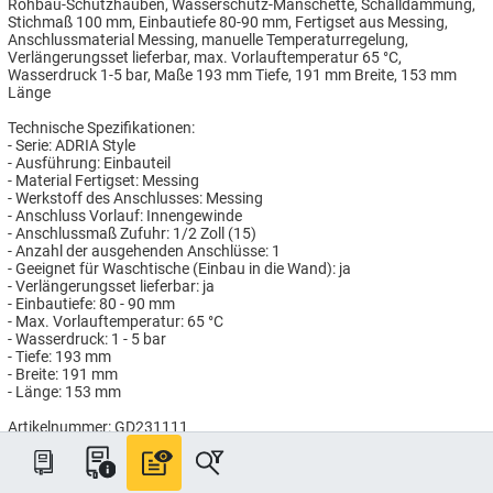
Rohbau-Schutzhauben, Wasserschutz-Manschette, Schalldämmung,
Stichmaß 100 mm, Einbautiefe 80-90 mm, Fertigset aus Messing,
Anschlussmaterial Messing, manuelle Temperaturregelung,
Verlängerungsset lieferbar, max. Vorlauftemperatur 65 °C,
Wasserdruck 1-5 bar, Maße 193 mm Tiefe, 191 mm Breite, 153 mm
Länge
Technische Spezifikationen:
- Serie: ADRIA Style
- Ausführung: Einbauteil
- Material Fertigset: Messing
- Werkstoff des Anschlusses: Messing
- Anschluss Vorlauf: Innengewinde
- Anschlussmaß Zufuhr: 1/2 Zoll (15)
- Anzahl der ausgehenden Anschlüsse: 1
- Geeignet für Waschtische (Einbau in die Wand): ja
- Verlängerungsset lieferbar: ja
- Einbautiefe: 80 - 90 mm
- Max. Vorlauftemperatur: 65 °C
- Wasserdruck: 1 - 5 bar
- Tiefe: 193 mm
- Breite: 191 mm
- Länge: 153 mm
Artikelnummer: GD231111