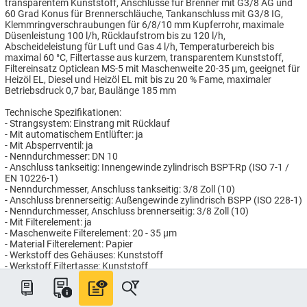
transparentem Kunststoff, Anschlüsse für Brenner mit G3/8 AG und
60 Grad Konus für Brennerschläuche, Tankanschluss mit G3/8 IG,
Klemmringverschraubungen für 6/8/10 mm Kupferrohr, maximale
Düsenleistung 100 l/h, Rücklaufstrom bis zu 120 l/h,
Abscheideleistung für Luft und Gas 4 l/h, Temperaturbereich bis
maximal 60 °C, Filtertasse aus kurzem, transparentem Kunststoff,
Filtereinsatz Opticlean MS-5 mit Maschenweite 20-35 µm, geeignet für
Heizöl EL, Diesel und Heizöl EL mit bis zu 20 % Fame, maximaler
Betriebsdruck 0,7 bar, Baulänge 185 mm
Technische Spezifikationen:
- Strangsystem: Einstrang mit Rücklauf
- Mit automatischem Entlüfter: ja
- Mit Absperrventil: ja
- Nenndurchmesser: DN 10
- Anschluss tankseitig: Innengewinde zylindrisch BSPT-Rp (ISO 7-1 /
EN 10226-1)
- Nenndurchmesser, Anschluss tankseitig: 3/8 Zoll (10)
- Anschluss brennerseitig: Außengewinde zylindrisch BSPP (ISO 228-1)
- Nenndurchmesser, Anschluss brennerseitig: 3/8 Zoll (10)
- Mit Filterelement: ja
- Maschenweite Filterelement: 20 - 35 µm
- Material Filterelement: Papier
- Werkstoff des Gehäuses: Kunststoff
- Werkstoff Filtertasse: Kunststoff