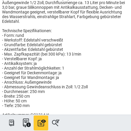
Außengewinde 1/2 Zoll, Durchflussmenge ca. 13 Liter pro Minute bei
3,0 bar, graue Silikonnoppen mit Antikalkausstattung, Decken- und
Wandmontage geeignet, verstellbarer Kopf für flexible Ausrichtung
des Wasserstrahls, einstrahlige Strahlart, Farbgebung gebürsteter
Edelstahl.
Technische Spezifikationen:
- Form: rund
- Werkstoff: Edelstahl verschweißt
- Grundfarbe: Edelstahl gebürstet
- Akzentfarbe: Edelstahl gebürstet
- Max. Zapfkapazität (bei 300 kPa): 13 l/min
- Verstellbarer Kopf: ja
- Antikalksystem: ja
- Anzahl der Strahlmöglichkeiten: 1
- Geeignet für Deckenmontage: ja
- Geeignet für Wandmontage: ja
- Anschluss: Außengewinde
- Abmessung Gewindeanschluss in Zoll: 1/2 Zoll
- Durchmesser: 250 mm
- Breite: 250 cm
- Höhe: 50 cm
- Tiefe: 250 mm
Artikelnummer: GC1314/6