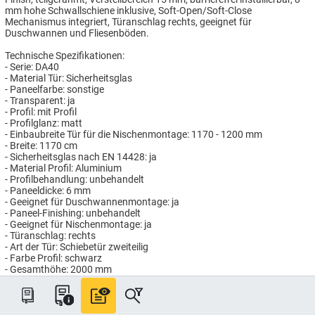
mm hohe Schwallschiene inklusive, Soft-Open/Soft-Close
Mechanismus integriert, Türanschlag rechts, geeignet für
Duschwannen und Fliesenböden.
Technische Spezifikationen:
- Serie: DA40
- Material Tür: Sicherheitsglas
- Paneelfarbe: sonstige
- Transparent: ja
- Profil: mit Profil
- Profilglanz: matt
- Einbaubreite Tür für die Nischenmontage: 1170 - 1200 mm
- Breite: 1170 cm
- Sicherheitsglas nach EN 14428: ja
- Material Profil: Aluminium
- Profilbehandlung: unbehandelt
- Paneeldicke: 6 mm
- Geeignet für Duschwannenmontage: ja
- Paneel-Finishing: unbehandelt
- Geeignet für Nischenmontage: ja
- Türanschlag: rechts
- Art der Tür: Schiebetür zweiteilig
- Farbe Profil: schwarz
- Gesamthöhe: 2000 mm
- Geeignet für Fliesenbodenmontage: ja
Artikelnummer: HG871704/120