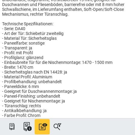
Duschwannen und Fliesenböden, barrierefrei oder mit 8 mm hoher
Schwallschiene, im Lieferumfang enthalten, Soft-Open/Soft-Close
Mechanismus, rechter Türanschlag.
Technische Spezifikationen:
- Serie: DA40
- Art der Tür: Schiebetür zweiteilig
- Material Tür: Sicherheitsglas
- Paneelfarbe: sonstige
- Transparent: ja
- Profil: mit Profil
- Profilglanz: glänzend
- Einbaubreite Tür für die Nischenmontage: 1470 - 1500 mm
- Breite: 1470 cm
- Sicherheitsglas nach EN 14428: ja
- Material Profil: Aluminium
- Profilbehandlung: unbehandelt
- Paneeldicke: 6 mm
- Geeignet für Duschwannenmontage: ja
- Paneel-Finishing: unbehandelt
- Geeignet für Nischenmontage: ja
- Türanschlag: rechts
- Antikalkbehandlung: ja
- Farbe Profil: Chrom
- Gesamthöhe: 2000 mm
- Geeignet für Fliesenbodenmontage: ja
Artikelnummer: HG972300/150