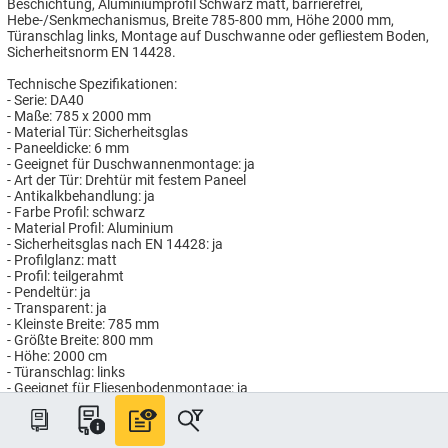
Beschichtung, Aluminiumprofil Schwarz matt, barrierefrei,
Hebe-/Senkmechanismus, Breite 785-800 mm, Höhe 2000 mm,
Türanschlag links, Montage auf Duschwanne oder gefliestem Boden,
Sicherheitsnorm EN 14428.
Technische Spezifikationen:
- Serie: DA40
- Maße: 785 x 2000 mm
- Material Tür: Sicherheitsglas
- Paneeldicke: 6 mm
- Geeignet für Duschwannenmontage: ja
- Art der Tür: Drehtür mit festem Paneel
- Antikalkbehandlung: ja
- Farbe Profil: schwarz
- Material Profil: Aluminium
- Sicherheitsglas nach EN 14428: ja
- Profilglanz: matt
- Profil: teilgerahmt
- Pendeltür: ja
- Transparent: ja
- Kleinste Breite: 785 mm
- Größte Breite: 800 mm
- Höhe: 2000 cm
- Türanschlag: links
- Geeignet für Fliesenbodenmontage: ja
Artikelnummer: HG976504/80