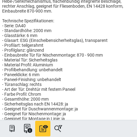
Hebe-/Senkmechanismus, flächenbündig integrierte Beschläge,
rechter Anschlag, geeignet für Fliesenboden, EN 14428 konform,
Einbaubreite 870-900 mm.
Technische Spezifikationen:
- Serie: DA40
- Standardhöhe: 2000 mm
- Glasstärke: 6 mm
- Glasart: ESG (Einscheibensicherheitsglas), transparent
- Profilart: teilgerahmt
- Profilglanz: glänzend
- Einbaubreite Tür für Nischenmontage: 870 - 900 mm
- Material Tür: Sicherheitsglas
- Material Profil: Aluminium
- Profilbehandlung: unbehandelt
- Paneeldicke: 6 mm
- Paneel-Finishing: unbehandelt
- Türanschlag: rechts
- Art der Tür: Drehtür mit festem Paneel
- Farbe Profil: Chrom
- Gesamthöhe: 2000 mm
- Sicherheitsglas nach EN 14428: ja
- Geeignet für Duschwannenmontage: ja
- Geeignet für Nischenmontage: ja
- Geeignet für Montage in Linie: ja
- Geeignet für Fliesenbodenmontage: ja
- Pendeltür: ja