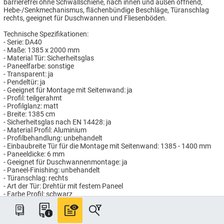
barrierefrei ohne Schwallschiene, nach innen und außen öffnend,
Hebe-/Senkmechanismus, flächenbündige Beschläge, Türanschlag
rechts, geeignet für Duschwannen und Fliesenböden.
Technische Spezifikationen:
- Serie: DA40
- Maße: 1385 x 2000 mm
- Material Tür: Sicherheitsglas
- Paneelfarbe: sonstige
- Transparent: ja
- Pendeltür: ja
- Geeignet für Montage mit Seitenwand: ja
- Profil: teilgerahmt
- Profilglanz: matt
- Breite: 1385 cm
- Sicherheitsglas nach EN 14428: ja
- Material Profil: Aluminium
- Profilbehandlung: unbehandelt
- Einbaubreite Tür für die Montage mit Seitenwand: 1385 - 1400 mm
- Paneeldicke: 6 mm
- Geeignet für Duschwannenmontage: ja
- Paneel-Finishing: unbehandelt
- Türanschlag: rechts
- Art der Tür: Drehtür mit festem Paneel
- Farbe Profil: schwarz
- Gesamthöhe: 2000 mm
- Geeignet für Fliesenbodenmontage: ja