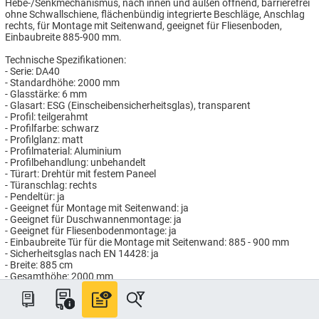
Hebe-/Senkmechanismus, nach innen und außen öffnend, barrierefrei
ohne Schwallschiene, flächenbündig integrierte Beschläge, Anschlag
rechts, für Montage mit Seitenwand, geeignet für Fliesenboden,
Einbaubreite 885-900 mm.
Technische Spezifikationen:
- Serie: DA40
- Standardhöhe: 2000 mm
- Glasstärke: 6 mm
- Glasart: ESG (Einscheibensicherheitsglas), transparent
- Profil: teilgerahmt
- Profilfarbe: schwarz
- Profilglanz: matt
- Profilmaterial: Aluminium
- Profilbehandlung: unbehandelt
- Türart: Drehtür mit festem Paneel
- Türanschlag: rechts
- Pendeltür: ja
- Geeignet für Montage mit Seitenwand: ja
- Geeignet für Duschwannenmontage: ja
- Geeignet für Fliesenbodenmontage: ja
- Einbaubreite Tür für die Montage mit Seitenwand: 885 - 900 mm
- Sicherheitsglas nach EN 14428: ja
- Breite: 885 cm
- Gesamthöhe: 2000 mm
- Paneeldicke: 6 mm
- Paneelfarbe: sonstige
- Paneel-Finishing: unbehandelt