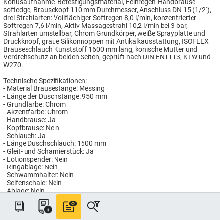
Konusaufnahme, Befestigungsmaterial, Feinregen-Handbrause
softedge, Brausekopf 110 mm Durchmesser, Anschluss DN 15 (1/2''),
drei Strahlarten: Vollflächiger Softregen 8,0 l/min, konzentrierter
Softregen 7,6 l/min, Aktiv-Massagestrahl 10,2 l/min bei 3 bar,
Strahlarten umstellbar, Chrom Grundkörper, weiße Sprayplatte und
Druckknopf, graue Silikonnoppen mit Antikalkausstattung, ISOFLEX
Brauseschlauch Kunststoff 1600 mm lang, konische Mutter und
Verdrehschutz an beiden Seiten, geprüft nach DIN EN1113, KTW und
W270.
Technische Spezifikationen:
- Material Brausestange: Messing
- Länge der Duschstange: 950 mm
- Grundfarbe: Chrom
- Akzentfarbe: Chrom
- Handbrause: Ja
- Kopfbrause: Nein
- Schlauch: Ja
- Länge Duschschlauch: 1600 mm
- Gleit- und Scharnierstück: Ja
- Lotionspender: Nein
- Ringablage: Nein
- Schwammhalter: Nein
- Seifenschale: Nein
- Ablage: Nein
- Eckmontage: Nein
- Verdeckte Befestigung: Nein
- Befestigungsmaterial: Ja