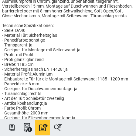
Aluminiumprofil in Chrom, glänzend, unbehandelt, teilgerahmt,
Verstellbereich 15 mm, Montage auf Duschwannen und Fliesenböden,
barrierefrei oder mit 8 mm hoher Schwallschiene, Soft-Open/Soft-
Close Mechanismus, Montage mit Seitenwand, Türanschlag rechts.
Technische Spezifikationen:
- Serie: DA40
- Material Tür: Sicherheitsglas
- Paneelfarbe: sonstige
- Transparent: ja
- Geeignet für Montage mit Seitenwand: ja
- Profil: mit Profil
- Profilglanz: glänzend
- Breite: 1185 cm
- Sicherheitsglas nach EN 14428: ja
- Material Profil: Aluminium
- Einbaubreite Tür für die Montage mit Seitenwand: 1185 - 1200 mm
- Paneeldicke: 6 mm
- Geeignet für Duschwannenmontage: ja
- Türanschlag: rechts
- Art der Tür: Schiebetür zweiteilig
- Antikalkbehandlung: ja
- Farbe Profil: Chrom
- Gesamthöhe: 2000 mm
- Geeignet für Fliesenbodenmontage: ja
Artikelnummer: HG972900/120