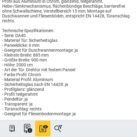
Profil aus Aluminium in Chrom, glänzend, teilgerahmt,
Hebe-/Senkmechanismus, flächenbündige Beschläge, barrierefrei
ohne Schwallschiene, Verstellbereich 15 mm, Montage auf
Duschwannen und Fliesenböden, entspricht EN 14428, Türanschlag
rechts.
Technische Spezifikationen:
- Serie: DA40
- Material Tür: Sicherheitsglas
- Paneeldicke: 6 mm
- Geeignet für Duschwannenmontage: ja
- Kleinste Breite: 885 mm
- Größte Breite: 900 mm
- Höhe: 2000 cm
- Art der Tür: Drehtür mit festem Paneel
- Farbe Profil: Chrom
- Material Profil: Aluminium
- Sicherheitsglas nach EN 14428: ja
- Profilglanz: glänzend
- Profil: teilgerahmt
- Pendeltür: ja
- Transparent: ja
- Türanschlag: rechts
- Geeignet für Fliesenbodenmontage: ja
Artikelnummer: HG876800/90