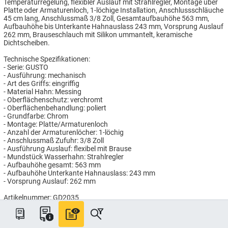
Temperaturregelung, flexibler Auslauf mit Strahlregler, Montage über
Platte oder Armaturenloch, 1-löchige Installation, Anschlussschläuche
45 cm lang, Anschlussmaß 3/8 Zoll, Gesamtaufbauhöhe 563 mm,
Aufbauhöhe bis Unterkante Hahnauslass 243 mm, Vorsprung Auslauf
262 mm, Brauseschlauch mit Silikon ummantelt, keramische
Dichtscheiben.
Technische Spezifikationen:
- Serie: GUSTO
- Ausführung: mechanisch
- Art des Griffs: eingriffig
- Material Hahn: Messing
- Oberflächenschutz: verchromt
- Oberflächenbehandlung: poliert
- Grundfarbe: Chrom
- Montage: Platte/Armaturenloch
- Anzahl der Armaturenlöcher: 1-löchig
- Anschlussmaß Zufuhr: 3/8 Zoll
- Ausführung Auslauf: flexibel mit Brause
- Mundstück Wasserhahn: Strahlregler
- Aufbauhöhe gesamt: 563 mm
- Aufbauhöhe Unterkante Hahnauslass: 243 mm
- Vorsprung Auslauf: 262 mm
Artikelnummer: GD2035