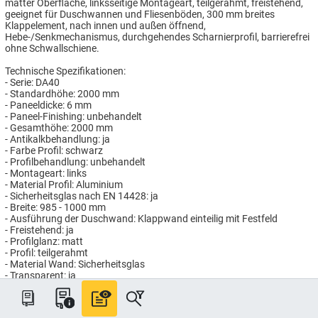
matter Oberfläche, linksseitige Montageart, teilgerahmt, freistehend,
geeignet für Duschwannen und Fliesenböden, 300 mm breites
Klappelement, nach innen und außen öffnend,
Hebe-/Senkmechanismus, durchgehendes Scharnierprofil, barrierefrei
ohne Schwallschiene.
Technische Spezifikationen:
- Serie: DA40
- Standardhöhe: 2000 mm
- Paneeldicke: 6 mm
- Paneel-Finishing: unbehandelt
- Gesamthöhe: 2000 mm
- Antikalkbehandlung: ja
- Farbe Profil: schwarz
- Profilbehandlung: unbehandelt
- Montageart: links
- Material Profil: Aluminium
- Sicherheitsglas nach EN 14428: ja
- Breite: 985 - 1000 mm
- Ausführung der Duschwand: Klappwand einteilig mit Festfeld
- Freistehend: ja
- Profilglanz: matt
- Profil: teilgerahmt
- Material Wand: Sicherheitsglas
- Transparent: ja
- Paneelfarbe: sonstige
- Geeignet für Fliesenbodenmontage: ja