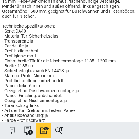
15 mm, Hebe-/Senkmechanismus, flächenbündige Beschläge,
Pendeltür nach innen und außen öffnend, links angeschlagen,
Gesamthöhe 1500 mm, geeignet für Duschwannen und Fliesenböden,
auch für Nischen.
Technische Spezifikationen:
- Serie: DA40
- Material Tür: Sicherheitsglas
- Transparent: ja
- Pendeltür: ja
- Profil: teilgerahmt
- Profilglanz: matt
- Einbaubreite Tür für die Nischenmontage: 1185 - 1200 mm
- Breite: 1185 cm
- Sicherheitsglas nach EN 14428: ja
- Material Profil: Aluminium
- Profilbehandlung: unbehandelt
- Paneeldicke: 6 mm
- Geeignet für Duschwannenmontage: ja
- Paneel-Finishing: unbehandelt
- Geeignet für Nischenmontage: ja
- Türanschlag: links
- Art der Tür: Drehtür mit festem Paneel
- Antikalkbehandlung: ja
- Farbe Profil: schwarz
- Gesamthöhe: 1500 mm
- Geeignet für Fliesenbodenmontage: ja