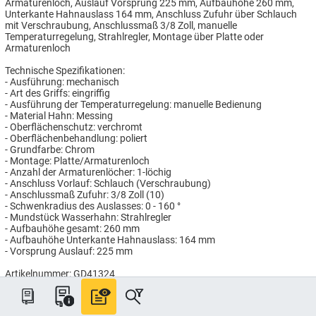
Armaturenloch, Auslauf Vorsprung 225 mm, Aufbauhöhe 260 mm,
Unterkante Hahnauslass 164 mm, Anschluss Zufuhr über Schlauch
mit Verschraubung, Anschlussmaß 3/8 Zoll, manuelle
Temperaturregelung, Strahlregler, Montage über Platte oder
Armaturenloch
Technische Spezifikationen:
- Ausführung: mechanisch
- Art des Griffs: eingriffig
- Ausführung der Temperaturregelung: manuelle Bedienung
- Material Hahn: Messing
- Oberflächenschutz: verchromt
- Oberflächenbehandlung: poliert
- Grundfarbe: Chrom
- Montage: Platte/Armaturenloch
- Anzahl der Armaturenlöcher: 1-löchig
- Anschluss Vorlauf: Schlauch (Verschraubung)
- Anschlussmaß Zufuhr: 3/8 Zoll (10)
- Schwenkradius des Auslasses: 0 - 160 °
- Mundstück Wasserhahn: Strahlregler
- Aufbauhöhe gesamt: 260 mm
- Aufbauhöhe Unterkante Hahnauslass: 164 mm
- Vorsprung Auslauf: 225 mm
Artikelnummer: GD41324