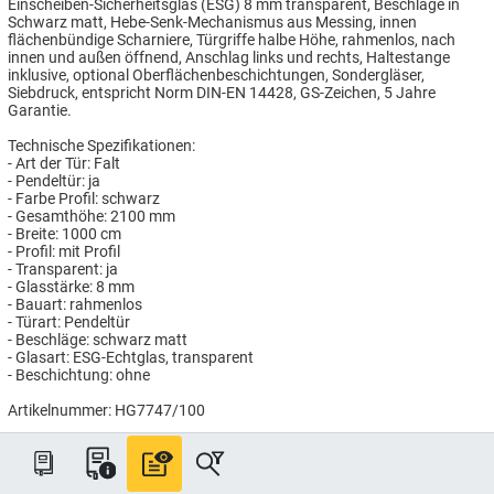
Einscheiben-Sicherheitsglas (ESG) 8 mm transparent, Beschläge in
Schwarz matt, Hebe-Senk-Mechanismus aus Messing, innen
flächenbündige Scharniere, Türgriffe halbe Höhe, rahmenlos, nach
innen und außen öffnend, Anschlag links und rechts, Haltestange
inklusive, optional Oberflächenbeschichtungen, Sondergläser,
Siebdruck, entspricht Norm DIN-EN 14428, GS-Zeichen, 5 Jahre
Garantie.
Technische Spezifikationen:
- Art der Tür: Falt
- Pendeltür: ja
- Farbe Profil: schwarz
- Gesamthöhe: 2100 mm
- Breite: 1000 cm
- Profil: mit Profil
- Transparent: ja
- Glasstärke: 8 mm
- Bauart: rahmenlos
- Türart: Pendeltür
- Beschläge: schwarz matt
- Glasart: ESG-Echtglas, transparent
- Beschichtung: ohne
Artikelnummer: HG7747/100