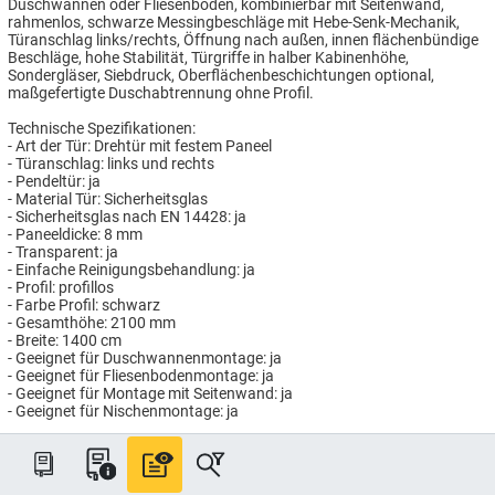
Duschwannen oder Fliesenboden, kombinierbar mit Seitenwand,
rahmenlos, schwarze Messingbeschläge mit Hebe-Senk-Mechanik,
Türanschlag links/rechts, Öffnung nach außen, innen flächenbündige
Beschläge, hohe Stabilität, Türgriffe in halber Kabinenhöhe,
Sondergläser, Siebdruck, Oberflächenbeschichtungen optional,
maßgefertigte Duschabtrennung ohne Profil.
Technische Spezifikationen:
- Art der Tür: Drehtür mit festem Paneel
- Türanschlag: links und rechts
- Pendeltür: ja
- Material Tür: Sicherheitsglas
- Sicherheitsglas nach EN 14428: ja
- Paneeldicke: 8 mm
- Transparent: ja
- Einfache Reinigungsbehandlung: ja
- Profil: profillos
- Farbe Profil: schwarz
- Gesamthöhe: 2100 mm
- Breite: 1400 cm
- Geeignet für Duschwannenmontage: ja
- Geeignet für Fliesenbodenmontage: ja
- Geeignet für Montage mit Seitenwand: ja
- Geeignet für Nischenmontage: ja
Artikelnummer: HG7742/140