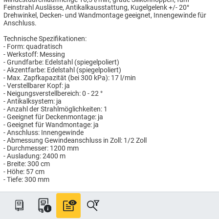
Feinstrahl Auslässe, Antikalkausstattung, Kugelgelenk +/- 20°
Drehwinkel, Decken- und Wandmontage geeignet, Innengewinde für
Anschluss.
Technische Spezifikationen:
- Form: quadratisch
- Werkstoff: Messing
- Grundfarbe: Edelstahl (spiegelpoliert)
- Akzentfarbe: Edelstahl (spiegelpoliert)
- Max. Zapfkapazität (bei 300 kPa): 17 l/min
- Verstellbarer Kopf: ja
- Neigungsverstellbereich: 0 - 22 °
- Antikalksystem: ja
- Anzahl der Strahlmöglichkeiten: 1
- Geeignet für Deckenmontage: ja
- Geeignet für Wandmontage: ja
- Anschluss: Innengewinde
- Abmessung Gewindeanschluss in Zoll: 1/2 Zoll
- Durchmesser: 1200 mm
- Ausladung: 2400 m
- Breite: 300 cm
- Höhe: 57 cm
- Tiefe: 300 mm
Artikelnummer: GC1415