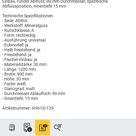
Einbau, runder Abfluss, 90 mm Durchmesser, spezifische
Abflussposition, Innentiefe 15 mm
Technische Spezifikationen:
- Serie: ADRIA
- Werkstoff: Mineralguss
- Rutschklasse: A
- Form: rechteckig
- Ausführung: universal
- Eckmodell: ja
- Halb freistehend: ja
- Freistehend: ja
- Flacher Einbau: ja
- Materialstärke: 30 mm
- Länge: 1200 mm
- Breite: 900 mm
- Höhe: 30 mm
- Farbe: weiß
- Glanzgrad: matt
- Durchmesser Ablaufloch: 90 mm
- Innentiefe: 15 mm
Artikelnummer: AH610/129