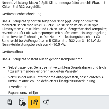
Nennheizleistung, bis zu 2 Split-Klima-Innengerät(e) anschließbar, mit
Kältemittel R32 vorgefüllt.
Geräteserienbeschreibung
Das Außengerät gehört zu folgender Serie (ggf. Zugehörigkeit zu
mehreren Serien möglich): SX-Serie. Die SX-Serie ist ein Multi-Split-
Klimasystem zum Kühlen und Heizen. Die Außengeräte sind kompakte,
reversible Luft-Luft-Wärmepumpen mit stufenloser Leistungsregelung
durch Inverter-Technologie. Der Nenn-Kühlleistungsbereich der SX-
Serie reicht bei Außengeräten mit Kältemittel R32 von 3 - 10 kW, der
Nenn-Heizleistungsbereich von 4 - 10,5 kW.
Geräteaufbau
Das Außengerät besteht aus folgenden Komponenten:
–
Selbsttragendes Gehäuse mit verzinktem Grundrahmen und leich
t zu entfernenden, einbrennlackierten Paneelen
–
Verflüssiger aus Kupferrohr mit aufgepressten, beschichteten Al
uminiumlamellen und definierter Flüssigkeitsunterkühlung
–
1 Verdichter
–
Expansionsventil(e)
–
Kapillarrohre
–
4-Wege-Umschaltventil