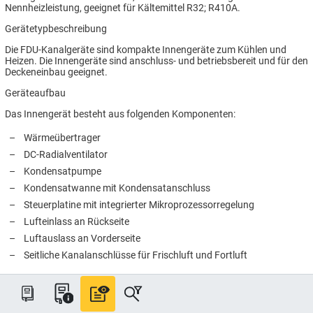
Nennheizleistung, geeignet für Kältemittel R32; R410A.
Gerätetypbeschreibung
Die FDU-Kanalgeräte sind kompakte Innengeräte zum Kühlen und
Heizen. Die Innengeräte sind anschluss- und betriebsbereit und für den
Deckeneinbau geeignet.
Geräteaufbau
Das Innengerät besteht aus folgenden Komponenten:
–
Wärmeübertrager
–
DC-Radialventilator
–
Kondensatpumpe
–
Kondensatwanne mit Kondensatanschluss
–
Steuerplatine mit integrierter Mikroprozessorregelung
–
Lufteinlass an Rückseite
–
Luftauslass an Vorderseite
–
Seitliche Kanalanschlüsse für Frischluft und Fortluft
Leise laufende, schwingungsgedämpft gelagerte, 4-stufige DC-
Radialventilatoren mit Überhitzungsschutz saugen die Raumluft über
die Geräterückseite an. Der Austritt der konditionierten Luft zur
Nebenraumversorgung erfolgt über einen Kanal in der Zwischendecke.