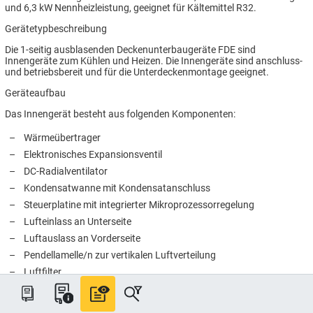
und 6,3 kW Nennheizleistung, geeignet für Kältemittel R32.
Gerätetypbeschreibung
Die 1-seitig ausblasenden Deckenunterbaugeräte FDE sind
Innengeräte zum Kühlen und Heizen. Die Innengeräte sind anschluss-
und betriebsbereit und für die Unterdeckenmontage geeignet.
Geräteaufbau
Das Innengerät besteht aus folgenden Komponenten:
–
Wärmeübertrager
–
Elektronisches Expansionsventil
–
DC-Radialventilator
–
Kondensatwanne mit Kondensatanschluss
–
Steuerplatine mit integrierter Mikroprozessorregelung
–
Lufteinlass an Unterseite
–
Luftauslass an Vorderseite
–
Pendellamelle/n zur vertikalen Luftverteilung
–
Luftfilter
Leise laufende, schwingungsgedämpft gelagerte, 4-stufige DC-
Radialventilatoren mit Überhitzungsschutz saugen die Raumluft über